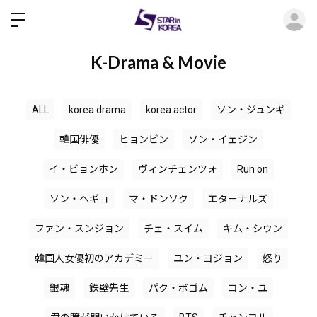
ロ
K-Drama & Movie
ALL
korea drama
korea actor
ソン・ジュンギ
韓国俳優
ヒョンビン
ソン・イェジン
イ・ビョンホン
ヴィンチェンツォ
Run on
ソン・ヘギョ
マ・ドンソク
エターナルズ
ファン・スンジョン
チェ・スイム
キム・シウン
韓国人女優初のアカデミー
ユン・ヨジョン
怒り
銀魂
鉄壁先生
パク・ボゴム
コン・ユ