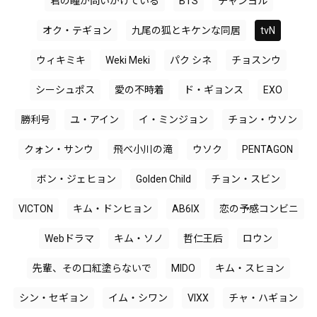
君の瞳が問いかけている
BTS
チャンヨル
オク・テギョン
九尾の狐とキケンな同居
tvN
ウィキミキ
Weki Meki
パク シネ
チョスンウ
シーシュポス
愛の不時着
ド・ギョンス
EXO
勝利号
ユ・アイン
イ・ミンジョン
チョン・ウソン
クォン・サンウ
飛べ小川の滝
ウソク
PENTAGON
ボン・ジェヒョン
Golden Child
チョン・スビン
VICTON
キム・ドンヒョン
AB6IX
恋の予感コンビニ
Webドラマ
キム・ソノ
哲仁王后
ロウン
先輩、その口紅塗らないで
MIDO
キム・スヒョン
シン・セギョン
イム・シワン
VIXX
チャ・ハギョン